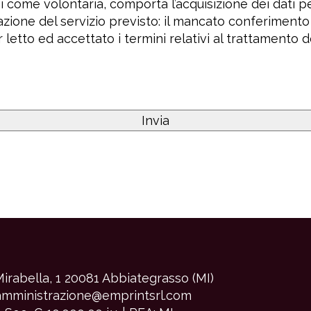
come volontaria, comporta l’acquisizione dei dati per
ione del servizio previsto: il mancato conferimento di
r letto ed accettato i termini relativi al trattamento d
Mirabella, 1 20081 Abbiategrasso (MI)
mministrazione@emprintsrl.com