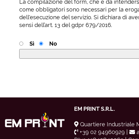
La compilazione del form, che è da intendersi 
come obbligatori sono necessari per la erogaz
dell'esecuzione del servizio. Si dichiara di ave
sensi dell’art. 13 del gdpr 679/2016.
Sì
No
EM PRINT S.R.L.
Quartiere Industriale 
+39 02 94960929 |
a