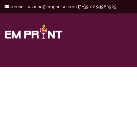
amministrazione@emprintsrl.com
+39 02 94960929